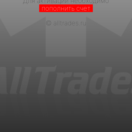
Для активации необходимо
пополнить счет
©
alltrades.ru